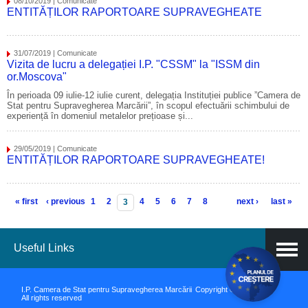
08/10/2019 | Comunicate
ENTITĂȚILOR RAPORTOARE SUPRAVEGHEATE
31/07/2019 | Comunicate
Vizita de lucru a delegației I.P. "CSSM" la "ISSM din
or.Moscova"
În perioada 09 iulie-12 iulie curent, delegația Instituției publice ”Camera de
Stat pentru Supravegherea Marcării”, în scopul efectuării schimbului de
experiență în domeniul metalelor prețioase și...
29/05/2019 | Comunicate
ENTITĂȚILOR RAPORTOARE SUPRAVEGHEATE!
Pagini
« first
‹ previous
1
2
4
5
6
7
8
next ›
last »
3
Useful Links
I.P. Camera de Stat pentru Supravegherea Marcării
Copyright © 2026.
All rights reserved