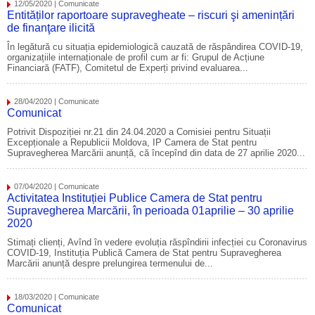
12/05/2020 | Comunicate
Entităților raportoare supravegheate – riscuri şi amenințări
de finanţare ilicită
În legătură cu situația epidemiologică cauzată de răspândirea COVID-19,
organizațiile internaționale de profil cum ar fi: Grupul de Acțiune
Financiară (FATF), Comitetul de Experți privind evaluarea...
28/04/2020 | Comunicate
Comunicat
Potrivit Dispoziției nr.21 din 24.04.2020 a Comisiei pentru Situații
Excepționale a Republicii Moldova, IP Camera de Stat pentru
Supravegherea Marcării anunță, că începînd din data de 27 aprilie 2020...
07/04/2020 | Comunicate
Activitatea Instituției Publice Camera de Stat pentru
Supravegherea Marcării, în perioada 01aprilie – 30 aprilie
2020
Stimați clienți, Avînd în vedere evoluția răspîndirii infecției cu Coronavirus
COVID-19, Instituția Publică Camera de Stat pentru Supravegherea
Marcării anunță despre prelungirea termenului de...
18/03/2020 | Comunicate
Comunicat