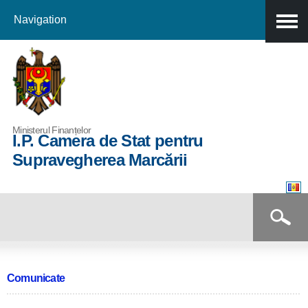
Navigation
Skip to
main
content
Ministerul Finanțelor
I.P. Camera de Stat pentru
Supravegherea Marcării
Formular de căutare
Căutare
Comunicate