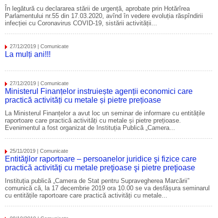
În legătură cu declararea stării de urgență, aprobate prin Hotărîrea
Parlamentului nr.55 din 17.03.2020, avînd în vedere evoluția răspîndirii
infecției cu Coronavirus COVID-19, sistării activității...
27/12/2019 | Comunicate
La mulți ani!!!
27/12/2019 | Comunicate
Ministerul Finanțelor instruiește agenții economici care
practică activități cu metale și pietre prețioase
La Ministerul Finanțelor a avut loc un seminar de informare cu entitățile
raportoare care practică activități cu metale și pietre prețioase.
Evenimentul a fost organizat de Instituția Publică „Camera...
25/11/2019 | Comunicate
Entităţilor raportoare – persoanelor juridice şi fizice care
practică activităţi cu metale preţioase şi pietre preţioase
Instituția publică „Camera de Stat pentru Supravegherea Marcării”
comunică că, la 17 decembrie 2019 ora 10.00 se va desfășura seminarul
cu entitățile raportoare care practică activități cu metale...