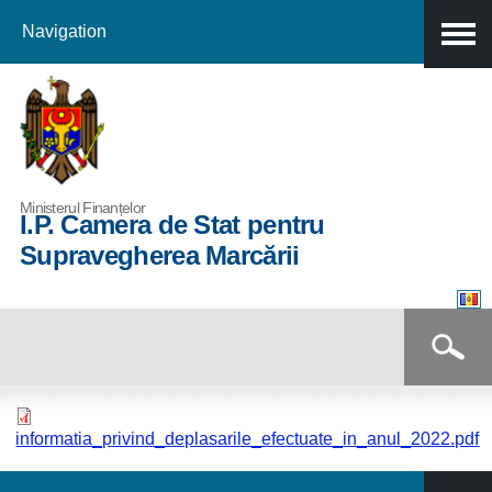
Navigation
Skip to
main
content
Ministerul Finanțelor
I.P. Camera de Stat pentru
Supravegherea Marcării
Formular de căutare
Căutare
informatia_privind_deplasarile_efectuate_in_anul_2022.pdf