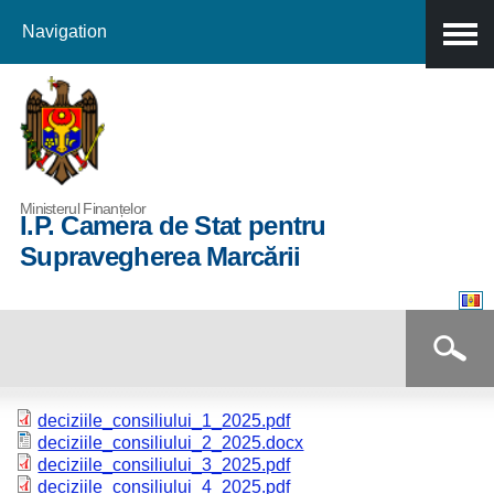
Navigation
Skip to
main
content
Ministerul Finanțelor
I.P. Camera de Stat pentru
Supravegherea Marcării
Formular de căutare
Căutare
deciziile_consiliului_1_2025.pdf
deciziile_consiliului_2_2025.docx
deciziile_consiliului_3_2025.pdf
deciziile_consiliului_4_2025.pdf