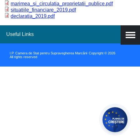
marimea_si_circulatia_proprietatii_publice.pdf
situatiile_financiare_2019.pdf
declaratia_2019.pdf
Useful Links
I.P. Camera de Stat pentru Supravegherea Marcării
Copyright © 2026.
All rights reserved