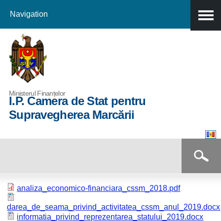
Navigation
Skip to
main
content
Ministerul Finanțelor
I.P. Camera de Stat pentru
Supravegherea Marcării
Formular de căutare
Căutare
analiza_economico-financiara_cssm_2018.pdf
darea_de_seama_privind_activitatea_cssm_anul_2019.docx
informatia_privind_reprezentarea_statului_2019.docx