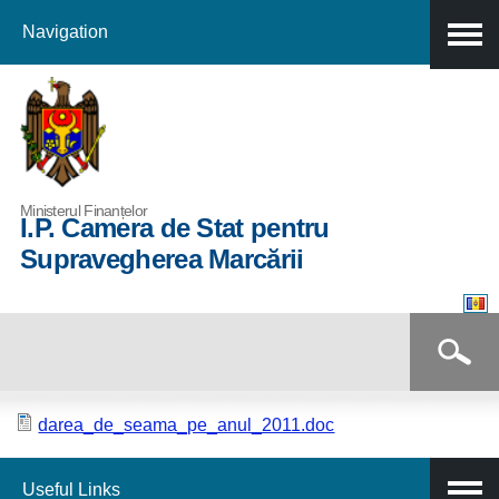
Navigation
Skip to
main
content
Ministerul Finanțelor
I.P. Camera de Stat pentru
Supravegherea Marcării
Formular de căutare
Căutare
darea_de_seama_pe_anul_2011.doc
Useful Links