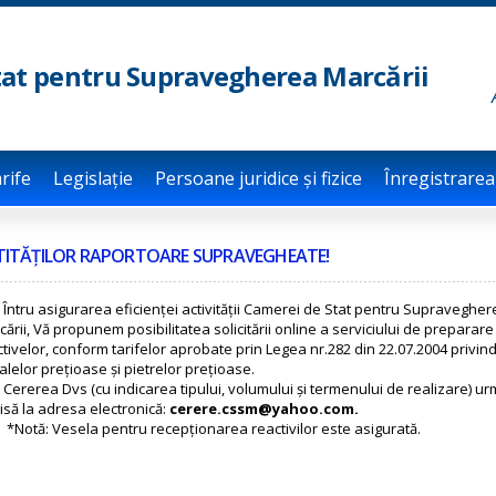
Skip to
main
content
Stat pentru Supravegherea Marcării
rife
Legislație
Persoane juridice și fizice
Înregistrarea
TITĂȚILOR RAPORTOARE SUPRAVEGHEATE!
ru asigurarea eficienței activității Camerei de Stat pentru Supravegher
ării, Vă propunem posibilitatea solicitării online a serviciului de preparare
tivelor, conform tarifelor aprobate prin Legea nr.282 din 22.07.2004 privin
lelor prețioase și pietrelor prețioase.
erea Dvs (cu indicarea tipului, volumului și termenului de realizare) ur
isă la adresa electronică:
cerere.cssm@yahoo.com.
*Notă: Vesela pentru recepționarea reactivilor este asigurată.