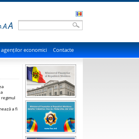
Română
A
Formular de căutare
Căutare
A
A
 agenților economici
Contacte
ea
 a
d regimul
mează a fi